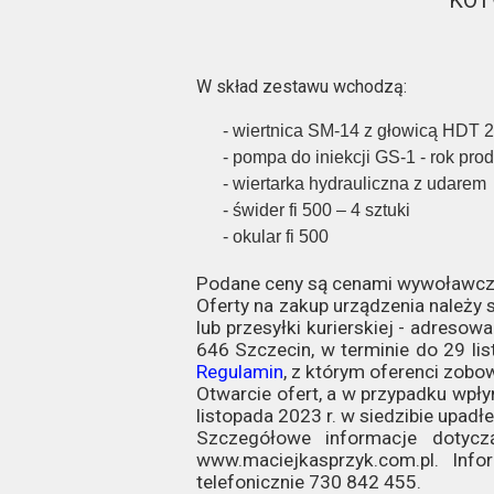
KOT
W skład zestawu wchodzą:
- wiertnica
SM-14 z głowicą HDT 2
- pompa do iniekcji GS-1 - rok pro
- wiertarka hydrauliczna z udarem
- świder fi 500 – 4 sztuki
- okular fi 500
Podane ceny są cenami wywoławcz
Oferty na zakup urządzenia należy 
lub przesyłki kurierskiej - adresow
646 Szczecin, w terminie do 29 lis
Regulamin
, z którym oferenci zobo
Otwarcie ofert, a w przypadku wpłyn
listopada 2023 r. w siedzibie upadłe
Szczegółowe informacje dotycz
www.maciejkasprzyk.com.pl. Inf
telefonicznie 730 842 455.