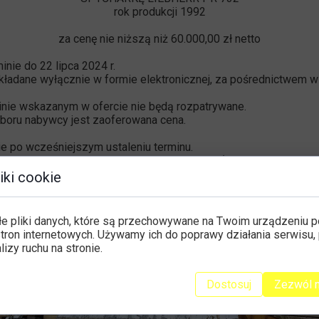
rok produkcji 1992
za cenę nie niższą niż 60.000,00 zł netto
inie do 22 lipca 2024 r.
kładane wyłącznie w formie elektronicznej, za pośrednictwem w
minie wskazanym w ofercie nie będą rozpatrywane.
oru nabywcy jest zaoferowana cena.
e po wcześniejszym ustaleniu terminu.
y można uzyskać pod numerem 730 842 455 (numer dostępny od 
iki cookie
łe pliki danych, które są przechowywane na Twoim urządzeniu 
tron internetowych. Używamy ich do poprawy działania serwisu, 
alizy ruchu na stronie.
Dostosuj
Zezwól 