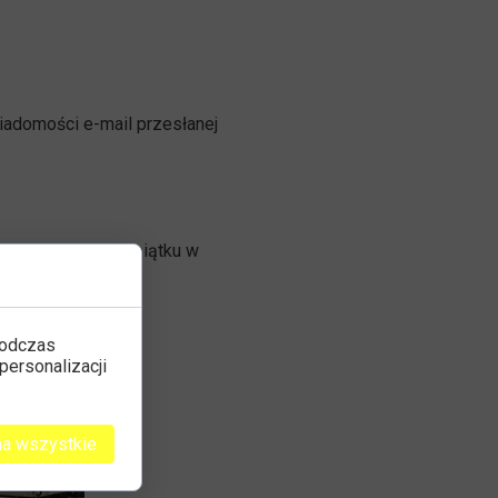
iadomości e-mail przesłanej
poniedziałku do piątku w
podczas
personalizacji
na wszystkie