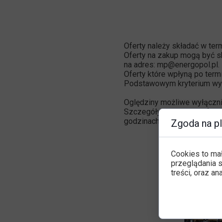
Oferty należy składać w term
Oferty na zakup mogą być s
na adres: mp@energopol.pl.
Oferty które wpłyną po ter
Podstawowym kryterium wyb
Oględziny możliwe wyłączni
Szczegóły dotyczące ofert
godzinach 9:00 - 15:00).
Zgoda na pl
Cookies to ma
przeglądania s
treści, oraz an