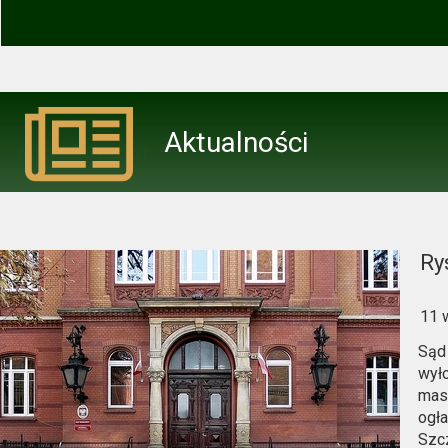
Aktualności
Aktualności
Ry
11 
Sąd
wyło
masy
ogł
Szcz