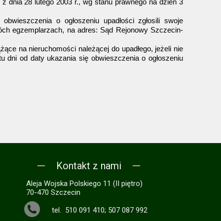
dnia 28 lutego 2003 r., wg stanu prawnego na dzień 3
 obwieszczenia o ogłoszeniu upadłości zgłosili swoje
wóch egzemplarzach, na adres: Sąd Rejonowy Szczecin-
ące na nieruchomości należącej do upadłego, jeżeli nie
tu dni od daty ukazania się obwieszczenia o ogłoszeniu
Kontakt z nami
Aleja Wojska Polskiego 11 (II piętro)
70-470 Szczecin
tel. 510 091 410; 507 087 992