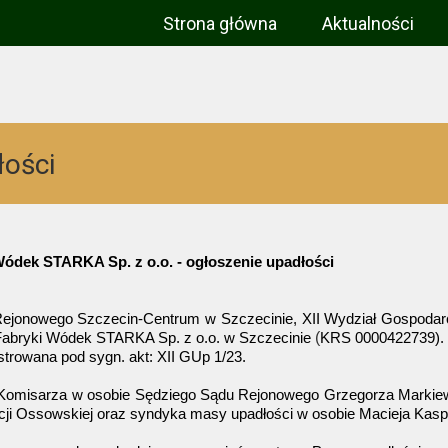
Strona główna
Aktualności
łości
ódek STARKA Sp. z o.o. - ogłoszenie upadłości
jonowego Szczecin-Centrum w Szczecinie, XII Wydział Gospodarc
(
 Fabryki Wódek STARKA Sp. z o.o. w Szczecinie
KRS 0000422739).
strowana pod sygn. akt: XII GUp 1/23.
omisarza w osobie Sędziego Sądu Rejonowego Grzegorza Markiew
i Ossowskiej oraz syndyka masy upadłości w osobie Macieja Kasprzy