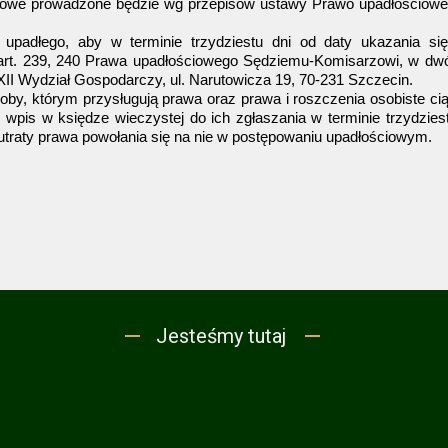
owe prowadzone będzie wg przepisów ustawy Prawo upadłościowe z 
upadłego, aby w terminie trzydziestu dni od daty ukazania się
e art. 239, 240 Prawa upadłościowego Sędziemu-Komisarzowi, w d
II Wydział Gospodarczy, ul. Narutowicza 19, 70-231 Szczecin.
y, którym przysługują prawa oraz prawa i roszczenia osobiste ciąż
 wpis w księdze wieczystej do ich zgłaszania w terminie trzydzies
utraty prawa powołania się na nie w postępowaniu upadłościowym.
Jesteśmy tutaj