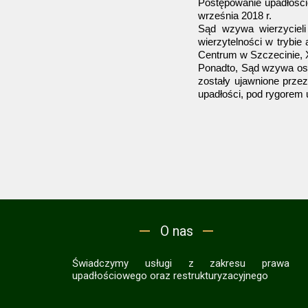
Postępowanie upadłości
września 2018 r.
Sąd wzywa wierzycieli 
wierzytelności w trybi
Centrum w Szczecinie, X
Ponadto, Sąd wzywa osob
zostały ujawnione przez
upadłości, pod rygorem 
O nas
Świadczymy usługi z zakresu prawa
upadłościowego oraz restrukturyzacyjnego