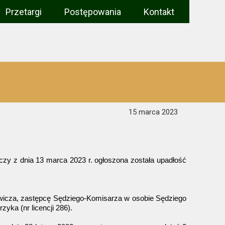
Przetargi
Postępowania
Kontakt
Upadłości
Restrukturyzacje
Konsumenckie
Zakończone
15 marca 2023
zy z dnia 13 marca 2023 r.
ogłoszona została upadłość
icza, zastępcę Sędziego-Komisarza w osobie Sędziego
ka (nr licencji 286).