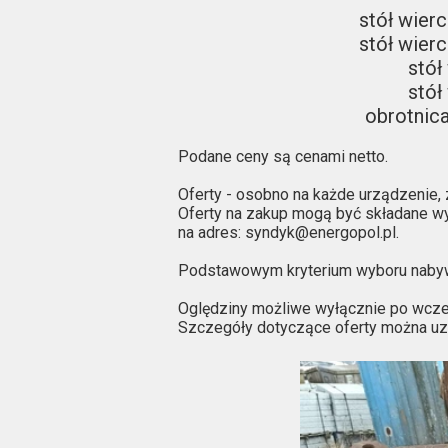
s
tół wierc
stół wierc
stół
stół
obrotnica
Podane ceny są cenami netto.
Oferty - osobno na każde urządzenie, 
Oferty na zakup mogą być składane wy
na adres: syndyk@energopol.pl.
Podstawowym kryterium wyboru nabyw
Oględziny możliwe wyłącznie po wcześ
Szczegóły dotyczące oferty można u