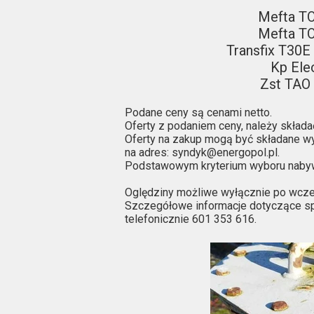
Mefta TOH
Mefta TO
Transfix T30E
Kp Elec
Zst TAO 
Podane ceny są cenami netto.
Oferty z podaniem ceny, należy składa
Oferty na zakup mogą być składane wy
na adres: syndyk@energopol.pl.
Podstawowym kryterium wyboru nabyw
Oględziny możliwe wyłącznie po wcześ
Szczegółowe informacje dotyczące s
telefonicznie 601 353 616.