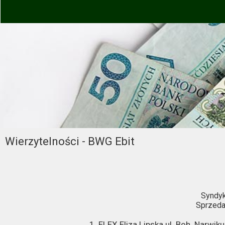
Wierzytelności - BWG Ebit
Syndyk
Sprzeda
1.
ELEX Eliza Lipska ul. Boh. Narwik