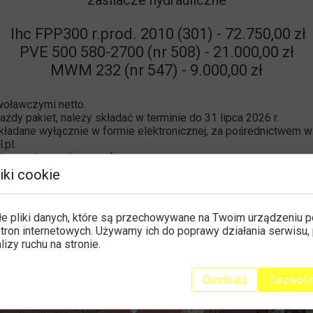
zasilacze hydrauliczne
Ihc FPP300 r.prod. 2010 (301) - 72.750,00 zł
PVE 500 580-2700
(nr 508) - 21.000,00 zł
MWM 232
(nr 547) - 9.000,00 zł
oławczymi netto.
żdy pakiet, należy składać w terminie do 31 lipca 2026 r.
kładane wyłącznie w formie elektronicznej, za pośrednictwem w
.pl.
oru nabywcy jest zaoferowana cena.
iki cookie
e po wcześniejszym ustaleniu terminu.
y można uzyskać pod numerem 601 353 616.
łe pliki danych, które są przechowywane na Twoim urządzeniu 
tron internetowych. Używamy ich do poprawy działania serwisu, 
alizy ruchu na stronie.
Dostosuj
Zezwól 