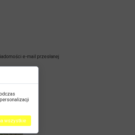
iadomości e-mail przesłanej
podczas
personalizacji
na wszystkie