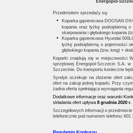
Energopol-Szczec
Przedmiotem sprzedaży są:
Koparka gąsienicowa DOOSAN DX49
kopania oraz łyżkę podsiębierną 
skarpowania i głębokiego kopania (t
Koparka gąsienicowa Hyundai 500LC
łyżkę podsiębierną o pojemności o
głębokiego kopania (tzw. long) + do
Koparki znajdują się w miejscowości W
sprzętowej Energopol-Szczecin S.A. w 
Szczecinie. Do transportu konieczne bę
Syndyk oczekuje na złożenie ofert za
ofert na zakup jednej koparki. Przy czy
żadna oferta spełniająca wymagania regu
Dodatkowe informacje oraz warunki Kon
składania ofert upływa
8 grudnia 2020 r.
Szczegółowych informacji o przedmiocie
telefonicznie pod numerem telefonu: 601
Regulamin Konkursu